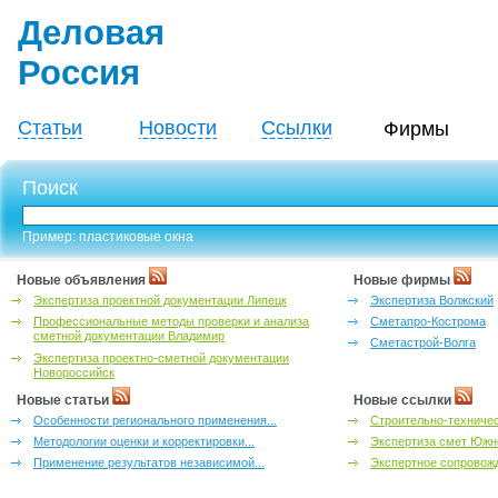
Деловая
Россия
Статьи
Новости
Ссылки
Фирмы
Поиск
Пример: пластиковые окна
Новые объявления
Новые фирмы
Экспертиза проектной документации Липецк
Экспертиза Волжский
Профессиональные методы проверки и анализа
Сметапро-Кострома
сметной документации Владимир
Сметастрой-Волга
Экспертиза проектно-сметной документации
Новороссийск
Новые статьи
Новые ссылки
Особенности регионального применения...
Строительно-техничес
Методологии оценки и корректировки...
Экспертиза смет Южн
Применение результатов независимой...
Экспертное сопровожд