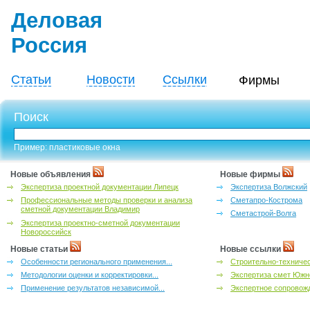
Деловая
Россия
Статьи
Новости
Ссылки
Фирмы
Поиск
Пример: пластиковые окна
Новые объявления
Новые фирмы
Экспертиза проектной документации Липецк
Экспертиза Волжский
Профессиональные методы проверки и анализа
Сметапро-Кострома
сметной документации Владимир
Сметастрой-Волга
Экспертиза проектно-сметной документации
Новороссийск
Новые статьи
Новые ссылки
Особенности регионального применения...
Строительно-техничес
Методологии оценки и корректировки...
Экспертиза смет Южн
Применение результатов независимой...
Экспертное сопровожд