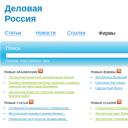
Деловая
Россия
Статьи
Новости
Ссылки
Фирмы
Поиск
Пример: пластиковые окна
Новые объявления
Новые фирмы
Экспертиза проектной документации Липецк
Экспертиза Волжский
Профессиональные методы проверки и анализа
Сметапро-Кострома
сметной документации Владимир
Сметастрой-Волга
Экспертиза проектно-сметной документации
Новороссийск
Новые статьи
Новые ссылки
Особенности регионального применения...
Строительно-техничес
Методологии оценки и корректировки...
Экспертиза смет Южн
Применение результатов независимой...
Экспертное сопровожд