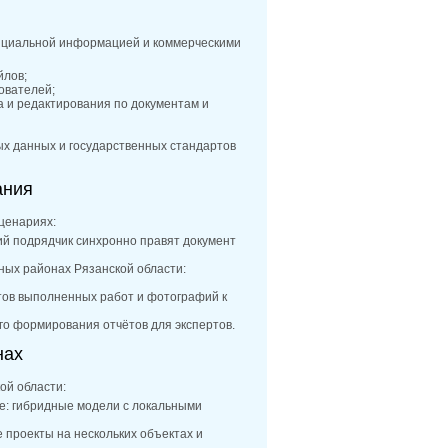
енциальной информацией и коммерческими
йлов;
ователей;
 и редактирования по документам и
х данных и государственных стандартов
ания
ценариях:
ий подрядчик синхронно правят документ
ных районах Рязанской области:
ктов выполненных работ и фотографий к
го формирования отчётов для экспертов.
нах
ой области:
е: гибридные модели с локальными
проекты на нескольких объектах и