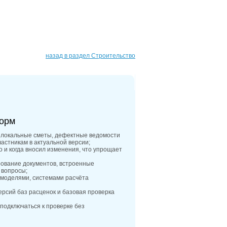
назад в раздел Строительство
орм
 локальные сметы, дефектные ведомости
астникам в актуальной версии;
о и когда вносил изменения, что упрощает
рование документов, встроенные
 вопросы;
‑моделями, системами расчёта
ерсий баз расценок и базовая проверка
 подключаться к проверке без