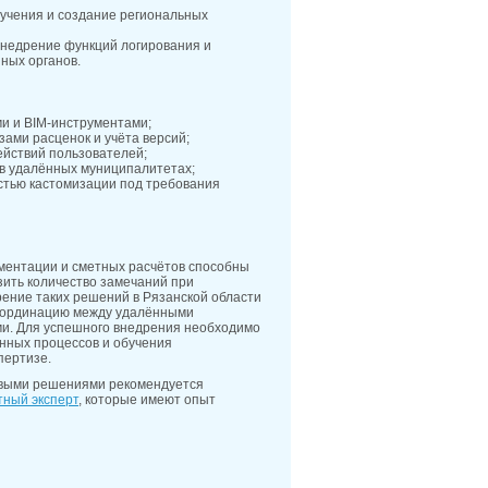
бучения и создание региональных
внедрение функций логирования и
ных органов.
и и BIM-инструментами;
ами расценок и учёта версий;
ействий пользователей;
в удалённых муниципалитетах;
стью кастомизации под требования
ментации и сметных расчётов способны
зить количество замечаний при
рение таких решений в Рязанской области
координацию между удалёнными
ми. Для успешного внедрения необходимо
нных процессов и обучения
пертизе.
овыми решениями рекомендуется
тный эксперт
, которые имеют опыт