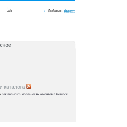
Добавить
фирму
сное
и каталога
5
Как повысить лояльность клиентов в бизнесе
я
5
Упаковка продукта: советы для
ателей Черноземья
5
Как внедрить CRM-систему в бизнесе
: пошаговое руководство