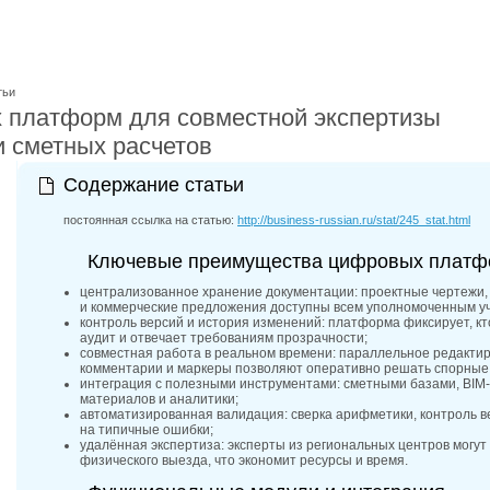
тьи
 платформ для совместной экспертизы
и сметных расчетов
Содержание статьи
постоянная ссылка на статью:
http://business-russian.ru/stat/245_stat.html
Ключевые преимущества цифровых платф
централизованное хранение документации: проектные чертежи,
и коммерческие предложения доступны всем уполномоченным уч
контроль версий и история изменений: платформа фиксирует, кт
аудит и отвечает требованиям прозрачности;
совместная работа в реальном времени: параллельное редакти
комментарии и маркеры позволяют оперативно решать спорные
интеграция с полезными инструментами: сметными базами, BIM
материалов и аналитики;
автоматизированная валидация: сверка арифметики, контроль в
на типичные ошибки;
удалённая экспертиза: эксперты из региональных центров могут
физического выезда, что экономит ресурсы и время.