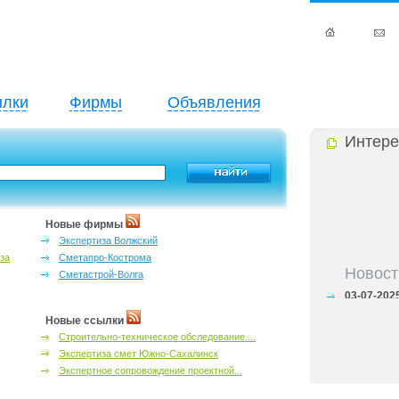
лки
Фирмы
Объявления
Интере
Новые фирмы
Экспертиза Волжский
за
Сметапро-Кострома
Новост
Сметастрой-Волга
03-07-202
Черноземь
03-07-202
Новые ссылки
предприним
Строительно-техническое обследование....
03-07-202
Экспертиза смет Южно-Сахалинск
Черноземья
Экспертное сопровождение проектной...