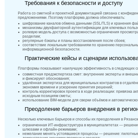
Требования к безопасности и доступу
Работа со сметной и проектной документацией связана с конфид
предложениями. Поэтому платформа должна обеспечивать:
шифрование каналов обмена данными (SSL/TLS) и хранения фа
механизмы двухфакторной аутентификации для ключевых польз
ролевую модель доступа с возможностью ограничения просмотра
разделам;
регулярные бэкапы и планы восстановления после сбоев;
соответствие локальным требованиям по хранению персональны
информационной безопасности.
Практические кейсы и сценарии использов
Платформы показывают наилучшую эффективность в следующих с
совместная предэкспертиза смет: внутренние эксперты и внешн
и фиксируют обоснования;
удалённая экспертиза для муниципальных контрактов в отдалён
экономия времени и ускорение принятия решений;
контроль корректировок проекта в ходе реализации: привязка а
исходным позициям сметы;
использование BIM‑модели для сверки объёмов и автоматическо
Преодоление барьеров внедрения в регио
Несколько ключевых барьеров и способы их преодоления в Рязанск
ограниченная ИТ‑инфраструктура в муниципалитетах — решени
шлюзами и офлайн‑режимами;
нежелание менять устоявшиеся процессы — решение: пилотные 