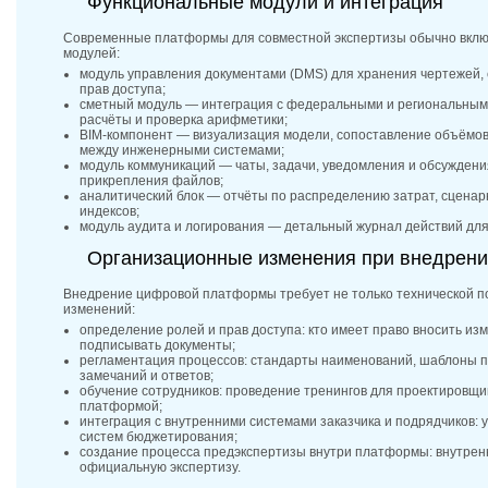
Функциональные модули и интеграция
Современные платформы для совместной экспертизы обычно вклю
модулей:
модуль управления документами (DMS) для хранения чертежей, 
прав доступа;
сметный модуль — интеграция с федеральными и региональными
расчёты и проверка арифметики;
BIM‑компонент — визуализация модели, сопоставление объёмов 
между инженерными системами;
модуль коммуникаций — чаты, задачи, уведомления и обсуждени
прикрепления файлов;
аналитический блок — отчёты по распределению затрат, сценар
индексов;
модуль аудита и логирования — детальный журнал действий для
Организационные изменения при внедрен
Внедрение цифровой платформы требует не только технической по
изменений:
определение ролей и прав доступа: кто имеет право вносить из
подписывать документы;
регламентация процессов: стандарты наименований, шаблоны п
замечаний и ответов;
обучение сотрудников: проведение тренингов для проектировщико
платформой;
интеграция с внутренними системами заказчика и подрядчиков: 
систем бюджетирования;
создание процесса предэкспертизы внутри платформы: внутрен
официальную экспертизу.