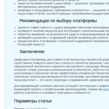
демонстрация экономии времени и средств;
недостаток компетенций у участников — решение: программы о
методических центров поддержки;
правовые и процедурные требования к экспертизе — решение: 
подготовки отчётов, соответствующих требованиям государствен
Рекомендации по выбору платформы
оцените совместимость с существующими сметными программам
проверьте наличие модулей для интеграции с региональными баз
обратите внимание на возможности аудита и журналирования д
выбирайте решения с поддержкой офлайн-режимов для работы 
предпочитайте платформы с локальной поддержкой и возможно
Рязанской области.
Заключение
Цифровые платформы для совместной экспертизы проектной доку
существенно повысить качество и скорость принятия решений, сни
официальной экспертизе и укрепить прозрачность процедур. Внед
позволит лучше учитывать региональные особенности, упростит 
участниками и обеспечит более эффективное управление проекта
сочетание технических возможностей платформы, регламентирова
пользователей — это залог перехода к современной, цифровой экс
Для верификации сложных сметных позиций и интеграции с цифр
взаимодействовать с профильными организациями, такими как
сме
работы в регионе и понимают локальные особенности.
Параметры статьи