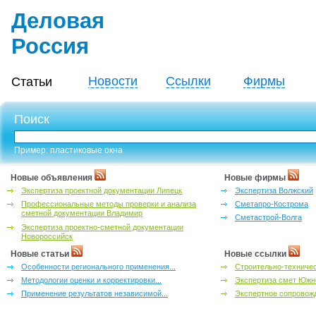
Деловая
Россия
Новости
Ссылки
Фирмы
Статьи
Поиск
Пример: пластиковые окна
Новые объявления
Новые фирмы
Экспертиза проектной документации Липецк
Экспертиза Волжский
Профессиональные методы проверки и анализа
Сметапро-Кострома
сметной документации Владимир
Сметастрой-Волга
Экспертиза проектно-сметной документации
Новороссийск
Новые статьи
Новые ссылки
Особенности регионального применения...
Строительно-техничес
Методологии оценки и корректировки...
Экспертиза смет Южн
Применение результатов независимой...
Экспертное сопровожд