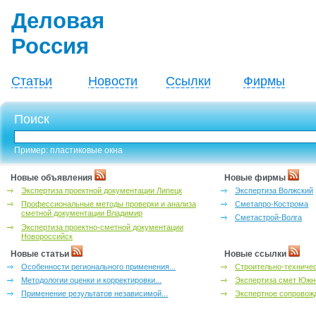
Деловая
Россия
Статьи
Новости
Ссылки
Фирмы
Поиск
Пример: пластиковые окна
Новые объявления
Новые фирмы
Экспертиза проектной документации Липецк
Экспертиза Волжский
Профессиональные методы проверки и анализа
Сметапро-Кострома
сметной документации Владимир
Сметастрой-Волга
Экспертиза проектно-сметной документации
Новороссийск
Новые статьи
Новые ссылки
Особенности регионального применения...
Строительно-техничес
Методологии оценки и корректировки...
Экспертиза смет Южн
Применение результатов независимой...
Экспертное сопровожд