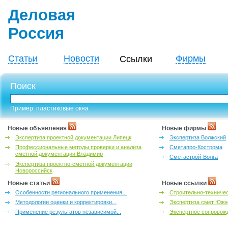
Деловая
Россия
Статьи
Новости
Фирмы
Ссылки
Поиск
Пример: пластиковые окна
Новые объявления
Новые фирмы
Экспертиза проектной документации Липецк
Экспертиза Волжский
Профессиональные методы проверки и анализа
Сметапро-Кострома
сметной документации Владимир
Сметастрой-Волга
Экспертиза проектно-сметной документации
Новороссийск
Новые статьи
Новые ссылки
Особенности регионального применения...
Строительно-техничес
Методологии оценки и корректировки...
Экспертиза смет Южн
Применение результатов независимой...
Экспертное сопровожд