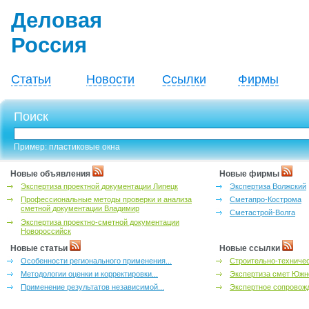
Деловая
Россия
Статьи
Новости
Ссылки
Фирмы
Поиск
Пример: пластиковые окна
Новые объявления
Новые фирмы
Экспертиза проектной документации Липецк
Экспертиза Волжский
Профессиональные методы проверки и анализа
Сметапро-Кострома
сметной документации Владимир
Сметастрой-Волга
Экспертиза проектно-сметной документации
Новороссийск
Новые статьи
Новые ссылки
Особенности регионального применения...
Строительно-техничес
Методологии оценки и корректировки...
Экспертиза смет Южн
Применение результатов независимой...
Экспертное сопровожд