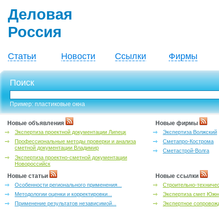
Деловая
Россия
Статьи
Новости
Ссылки
Фирмы
Поиск
Пример: пластиковые окна
Новые объявления
Новые фирмы
Экспертиза проектной документации Липецк
Экспертиза Волжский
Профессиональные методы проверки и анализа
Сметапро-Кострома
сметной документации Владимир
Сметастрой-Волга
Экспертиза проектно-сметной документации
Новороссийск
Новые статьи
Новые ссылки
Особенности регионального применения...
Строительно-техничес
Методологии оценки и корректировки...
Экспертиза смет Южн
Применение результатов независимой...
Экспертное сопровожд