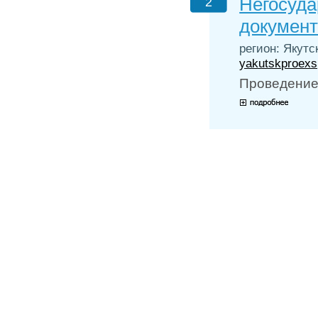
Негосуда
2
документ
регион: Якутс
yakutskproexs
Проведение