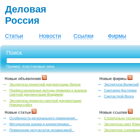
Деловая
Россия
Статьи
Новости
Ссылки
Фирмы
Поиск
Пример: пластиковые окна
Новые объявления
Новые фирмы
Экспертиза проектной документации Липецк
Экспертиза Волжский
Профессиональные методы проверки и анализа
Сметапро-Кострома
сметной документации Владимир
Сметастрой-Волга
Экспертиза проектно-сметной документации
Новороссийск
Новые статьи
Новые ссылки
Особенности регионального применения...
Строительно-техничес
Методологии оценки и корректировки...
Экспертиза смет Южн
Применение результатов независимой...
Экспертное сопровожд