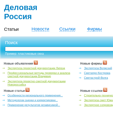
Деловая
Россия
Новости
Ссылки
Фирмы
Статьи
Поиск
Пример: пластиковые окна
Новые объявления
Новые фирмы
Экспертиза проектной документации Липецк
Экспертиза Волжский
Профессиональные методы проверки и анализа
Сметапро-Кострома
сметной документации Владимир
Сметастрой-Волга
Экспертиза проектно-сметной документации
Новороссийск
Новые статьи
Новые ссылки
Особенности регионального применения...
Строительно-техничес
Методологии оценки и корректировки...
Экспертиза смет Южн
Применение результатов независимой...
Экспертное сопровожд