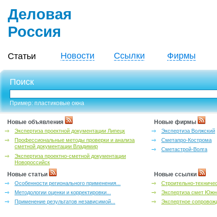
Деловая
Россия
Новости
Ссылки
Фирмы
Статьи
Поиск
Пример: пластиковые окна
Новые объявления
Новые фирмы
Экспертиза проектной документации Липецк
Экспертиза Волжский
Профессиональные методы проверки и анализа
Сметапро-Кострома
сметной документации Владимир
Сметастрой-Волга
Экспертиза проектно-сметной документации
Новороссийск
Новые статьи
Новые ссылки
Особенности регионального применения...
Строительно-техничес
Методологии оценки и корректировки...
Экспертиза смет Южн
Применение результатов независимой...
Экспертное сопровожд