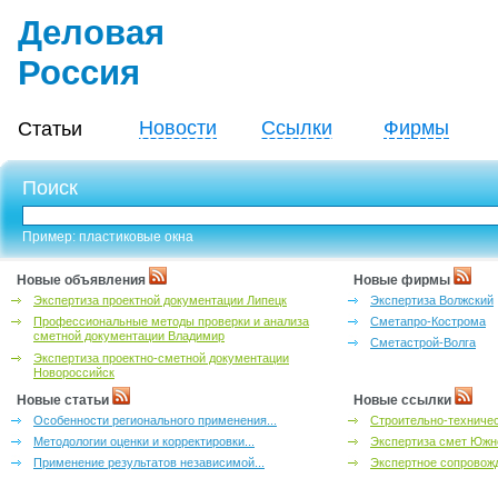
Деловая
Россия
Новости
Ссылки
Фирмы
Статьи
Поиск
Пример: пластиковые окна
Новые объявления
Новые фирмы
Экспертиза проектной документации Липецк
Экспертиза Волжский
Профессиональные методы проверки и анализа
Сметапро-Кострома
сметной документации Владимир
Сметастрой-Волга
Экспертиза проектно-сметной документации
Новороссийск
Новые статьи
Новые ссылки
Особенности регионального применения...
Строительно-техничес
Методологии оценки и корректировки...
Экспертиза смет Южн
Применение результатов независимой...
Экспертное сопровожд