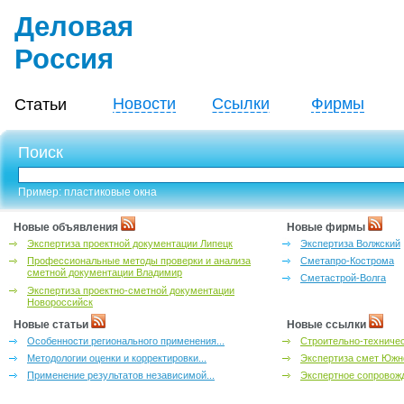
Деловая
Россия
Новости
Ссылки
Фирмы
Статьи
Поиск
Пример: пластиковые окна
Новые объявления
Новые фирмы
Экспертиза проектной документации Липецк
Экспертиза Волжский
Профессиональные методы проверки и анализа
Сметапро-Кострома
сметной документации Владимир
Сметастрой-Волга
Экспертиза проектно-сметной документации
Новороссийск
Новые статьи
Новые ссылки
Особенности регионального применения...
Строительно-техничес
Методологии оценки и корректировки...
Экспертиза смет Южн
Применение результатов независимой...
Экспертное сопровожд