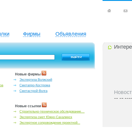
лки
Фирмы
Объявления
Интере
Новые фирмы
Экспертиза Волжский
за
Сметапро-Кострома
Новост
Сметастрой-Волга
03-07-202
Черноземь
Новые ссылки
03-07-202
Строительно-техническое обследование....
предприним
Экспертиза смет Южно-Сахалинск
03-07-202
Черноземья
Экспертное сопровождение проектной...