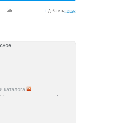
Добавить
фирму
сное
и каталога
5
Как повысить лояльность клиентов в бизнесе
я
5
Упаковка продукта: советы для
ателей Черноземья
5
Как внедрить CRM-систему в бизнесе
: пошаговое руководство