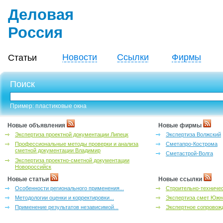
Деловая
Россия
Новости
Ссылки
Фирмы
Статьи
Поиск
Пример: пластиковые окна
Новые объявления
Новые фирмы
Экспертиза проектной документации Липецк
Экспертиза Волжский
Профессиональные методы проверки и анализа
Сметапро-Кострома
сметной документации Владимир
Сметастрой-Волга
Экспертиза проектно-сметной документации
Новороссийск
Новые статьи
Новые ссылки
Особенности регионального применения...
Строительно-техничес
Методологии оценки и корректировки...
Экспертиза смет Южн
Применение результатов независимой...
Экспертное сопровожд