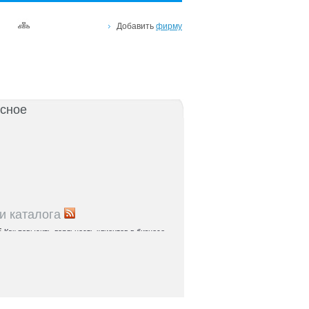
Добавить
фирму
сное
и каталога
5
Как повысить лояльность клиентов в бизнесе
я
5
Упаковка продукта: советы для
ателей Черноземья
5
Как внедрить CRM-систему в бизнесе
: пошаговое руководство