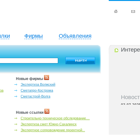
лки
Фирмы
Объявления
Интере
Новые фирмы
Экспертиза Волжский
за
Сметапро-Кострома
Новост
Сметастрой-Волга
03-07-202
Черноземь
Новые ссылки
03-07-202
Строительно-техническое обследование....
предприним
Экспертиза смет Южно-Сахалинск
03-07-202
Черноземья
Экспертное сопровождение проектной...