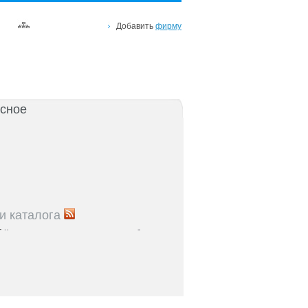
Добавить
фирму
сное
и каталога
5
Как повысить лояльность клиентов в бизнесе
я
5
Упаковка продукта: советы для
ателей Черноземья
5
Как внедрить CRM-систему в бизнесе
: пошаговое руководство