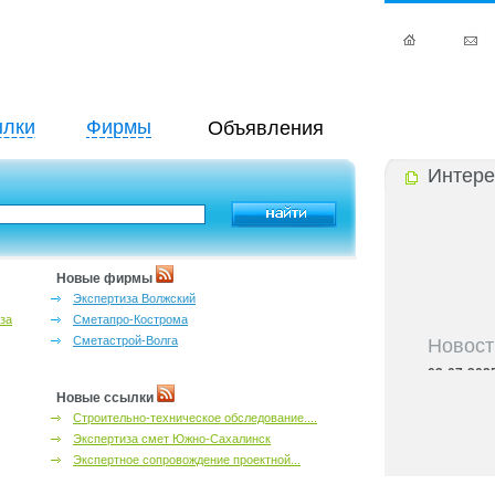
лки
Фирмы
Объявления
Интере
Новые фирмы
Экспертиза Волжский
за
Сметапро-Кострома
Новост
Сметастрой-Волга
03-07-202
Черноземь
Новые ссылки
03-07-202
Строительно-техническое обследование....
предприним
Экспертиза смет Южно-Сахалинск
03-07-202
Черноземья
Экспертное сопровождение проектной...