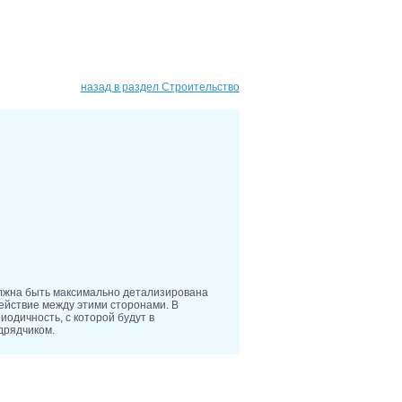
назад в раздел Строительство
олжна быть максимально детализирована
ействие между этими сторонами. В
одичность, с которой будут в
дрядчиком.