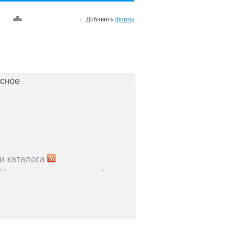
Добавить
фирму
сное
и каталога
5
Как повысить лояльность клиентов в бизнесе
я
5
Упаковка продукта: советы для
ателей Черноземья
5
Как внедрить CRM-систему в бизнесе
: пошаговое руководство