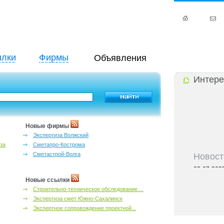
лки
Фирмы
Объявления
Интере
Новые фирмы
Экспертиза Волжский
за
Сметапро-Кострома
Новост
Сметастрой-Волга
03-07-202
Черноземь
Новые ссылки
03-07-202
Строительно-техническое обследование....
предприним
Экспертиза смет Южно-Сахалинск
03-07-202
Черноземья
Экспертное сопровождение проектной...